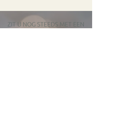
ZIT U NOG STEEDS MET EEN
AANTAL VRAGEN? GEEN
PROBLEEM, IK STA U GRAAG
TE WOORD. CONTACTEER
MIJ VRIJBLIJVEND!
Contacteer me
0496 23 07 58
Acupunctuurpraktijk Johan Bolle
Collegelaan 69 - 2140 Borgerhout