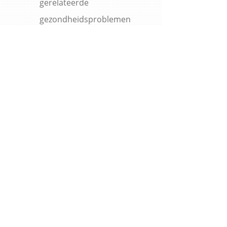
gerelateerde
gezondheidsproblemen
Problemen met de
schildklier, bloeddruk of
lichaamstemperatuur
Slapeloosheid, intense
dromen en dergelijke
Chronische vermoeidheid en
fibromyalgie
UW KLACHTEN AANPAKKEN
MET ACUPUNCTUUR? BEL
MET JO BOLLE,
ACUPUNCTURIST TE